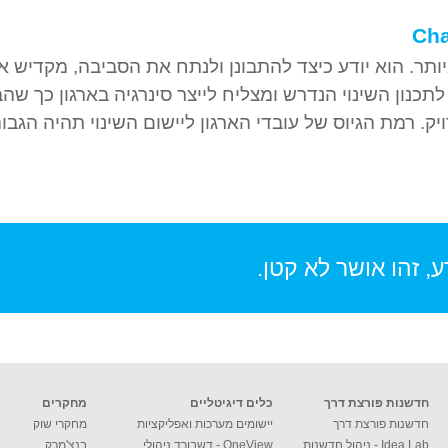
Ch
ביותר. הוא יודע כיצד להתבונן ולנתח את הסביבה, מקדיש א
כנון השינוי הנדרש ומצליח לייצר סינרגיה בארגון כך שהב
ויק. רמת הגיוס של עובדי הארגון ליישום השינוי תהיה הגבו
, זהו אושר לא קטן.
חדשנות פורצת דרך
כלים דיגיטליים
מחקרים
חדשנות פורצת דרך
יישומים מערכות ואפליקציות
מחקרי שוק
Idea Lab - ניהול חדשנות
OneView - דשבורד ניהולי
בנצ'מרק