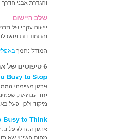
והגדרת אבני הדרך ומ
שלב היישום
יישום עקבי של תכני
והתמודדות מושכלת 
המודל נתמך
באפליקציית s
6 טיפוסים של ארגונים בשינוי:
oo Busy to Stop
ארגון משימתי הממהר
יחד עם זאת, פעמים 
מיקוד ולכן יפעל באו
o Busy to Think
ארגון המדלג על בנ
מהות השינוי שאותו י