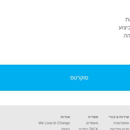
ת
יצוע
הה
סוקרטס
שירות ציבורי
ספריה
אודות
אסטרטגיה
מאמרים
We Love to Change
תכנון ומדינות
TACK במדיה
הצוות