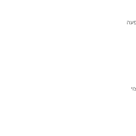
פעה
י