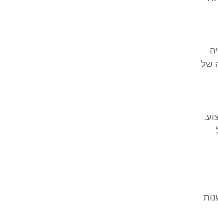
ה
 של
וע.
נות