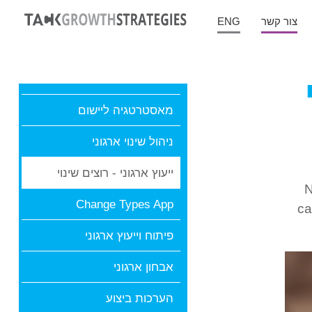
צור קשר
ENG
מאסטרטגיה ליישום
ניהול שינוי ארגוני
ייעוץ ארגוני - רוצים שינוי
No)
Change Types App
case st
פיתוח וייעוץ ארגוני
אבחון ארגוני
הערכות ביצוע