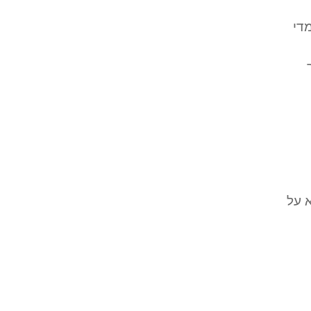
די
 על