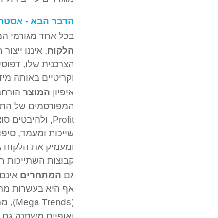
הדבר הבא - אסטרט
בכל אחד מגורמי המפ
הלקוח
, איננו ייצו
הצרכנית שלו, דפוסי
וקריטיים באותה מיד
איפיון
המוצר
Profit, ולהיבטי
שייכות ומעמד, סיפו
ומעמיק את הלקוח גם
קבוצות השתייכות ח
גם
המתחרים
אינם 
אף היא בעשרות מרכ
(ends
ואופיים משתנה גם ה