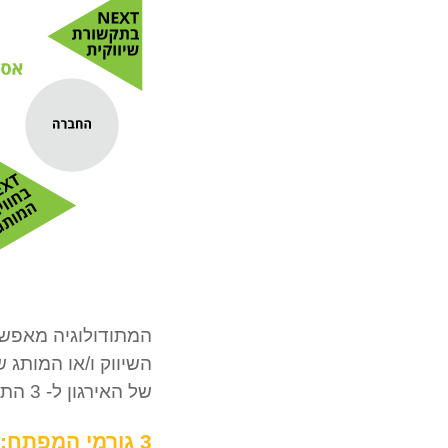
אסטרטגיית
שיווק
המתודולוגיה מאפשר
רב
השיווק
מימדית
של האירגון ל- 3 התנהגויות מפתח בשוק שסביבו.
3 גורמי המפתח: