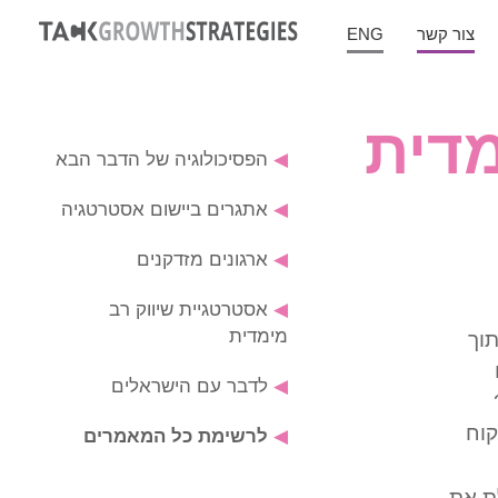
צור קשר
ENG
מדית
◀
הפסיכולוגיה של הדבר הבא
◀
אתגרים ביישום אסטרטגיה
◀
ארגונים מזדקנים
◀
אסטרטגיית שיווק רב
מימדית
גיית שיווק ומותג שפותחה ב- TACK מתוך
◀
לדבר עם הישראלים
קוח
◀
לרשימת כל המאמרים
ת את