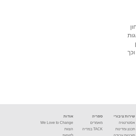
ת האיבחון
גות
וכך
שירות ציבורי
ספריה
אודות
אסטרטגיה
מאמרים
We Love to Change
תכנון ומדינות
TACK במדיה
הצוות
תוכניות עבודה
לקוחות