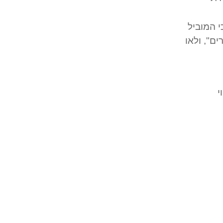
W.Chan kim &  ) מוכיחה, כי המוביל
ם", ולאו
י