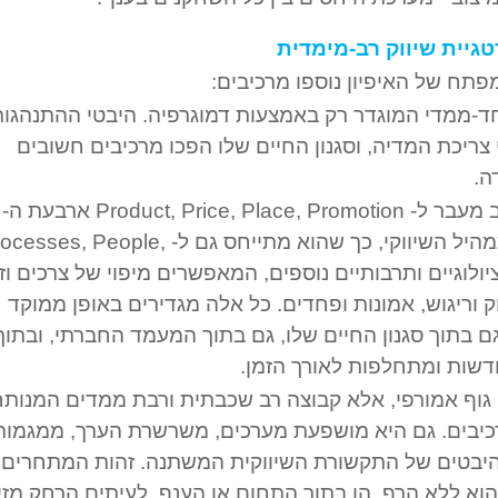
גיית שיווק רב-מימדית
תח של האיפיון נוספו מרכיבים:
ר חד-ממדי המוגדר רק באמצעות דמוגרפיה. היבטי ההתנהגו
 צריכת המדיה, וסגנון החיים שלו הפכו מרכיבים חשובים
ה.
המפורסמים של התמהיל השיווקי, כך שהוא מתייחס גם ל- ses, People
ם סוציולוגיים ותרבותיים נוספים, המאפשרים מיפוי של צרכים וז
ק וריגוש, אמונות ופחדים. כל אלה מגדירים באופן ממוקד
 בתוך סגנון החיים שלו, גם בתוך המעמד החברתי, ובתוך
דשות ומתחלפות לאורך הזמן.
גוף אמורפי, אלא קבוצה רב שכבתית ורבת ממדים המנות
יבים. גם היא מושפעת מערכים, משרשרת הערך, ממגמות
Mega Tr), מהיבטים של התקשורת השיווקית המשתנה. זהות המתחרים
וא ללא הרף, הן בתוך התחום או הענף, לעיתים הרחק מזי