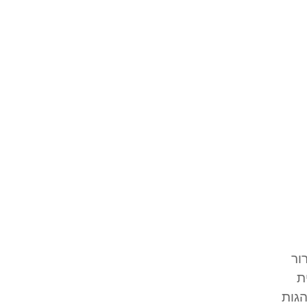
ור
ת
הגות