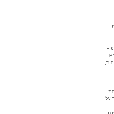
ת
הורחב מעבר ל- Product, Price, Place, Promotion ארבעת ה- P's
Proces,
הות,
חת
-על
רת