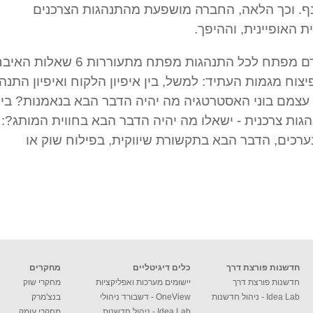
ענף. וכך הלאה, החברה מושפעת מהתנהגות הצרכנים
 האופיינית, וההיפך.
בתפרים שבין כל גורם מפתח לכל התנהגות מפתח מתעוררות 6 שאלו
יצוח מגמות העתיד: למשל, בין איפיון הלקוח ואיפיון התנה
 עצמם בוני האסטרטגיה מה יהיה הדבר הבא בנאמנות? בין
גות צרכנית - ישאלו מה יהיה הדבר הבא בחווית המותג?: 
רכים, הדבר הבא בתקשורת שיווקית, בפילוח שוק או
חדשנות פורצת דרך
כלים דיגיטליים
מחקרים
חדשנות פורצת דרך
יישומים מערכות ואפליקציות
מחקרי שוק
Idea Lab - ניהול חדשנות
OneView - דשבורד ניהולי
בנצ'מרק
Idea Lab - ניהול חדשנות
מחקרי עומק