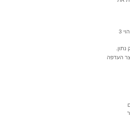
תהליך האיבחון המסורתי, בבניית אסטרטגיית השיווק והמיתוג, עוסק בלימוד וזיהוי 3
נתון.
צר העדפה
ר