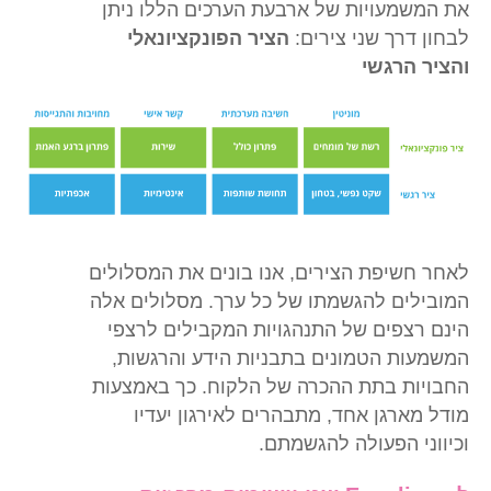
את המשמעויות של ארבעת הערכים הללו ניתן
לבחון דרך שני צירים:
הציר הפונקציונאלי
והציר הרגשי
Equalizer
-
לאחר חשיפת הצירים, אנו בונים את המסלולים
בחינה
המובילים להגשמתו של כל ערך. מסלולים אלה
של
4
הינם רצפים של התנהגויות המקבילים לרצפי
ערכים:
המשמעות הטמונים בתבניות הידע והרגשות,
מוניטין,
החבויות בתת ההכרה של הלקוח. כך באמצעות
חשיבה
מודל מארגן אחד, מתבהרים לאירגון יעדיו
מערכתית,
וכיווני הפעולה להגשמתם.
הקשר
האישי
ותחושת